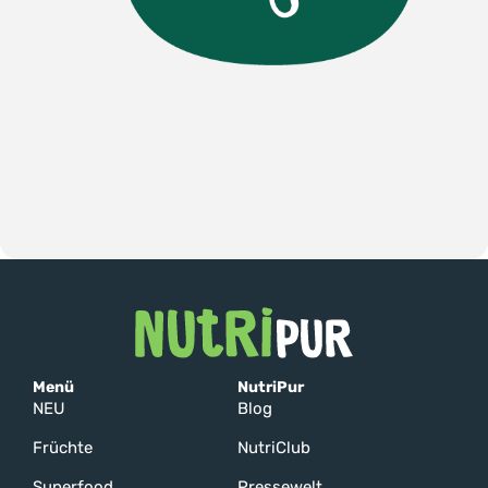
Menü
NutriPur
NEU
Blog
Früchte
NutriClub
Superfood
Pressewelt