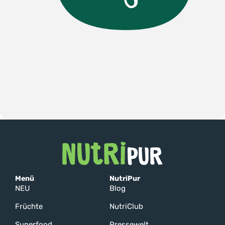
Menü
NutriPur
NEU
Blog
Früchte
NutriClub
Superfood
Pressewelt