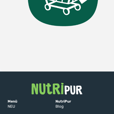
Menü
NutriPur
NEU
Blog