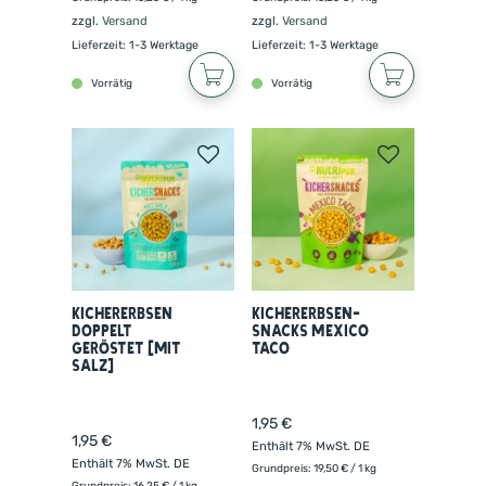
zzgl.
Versand
zzgl.
Versand
Lieferzeit: 1-3 Werktage
Lieferzeit: 1-3 Werktage
Vorrätig
Vorrätig
Kichererbsen
Kichererbsen-
doppelt
Snacks Mexico
geröstet (mit
Taco
Salz)
1,95
€
1,95
€
Enthält 7% MwSt. DE
Enthält 7% MwSt. DE
Grundpreis:
19,50
€
/ 1 kg
Grundpreis:
16,25
€
/ 1 kg