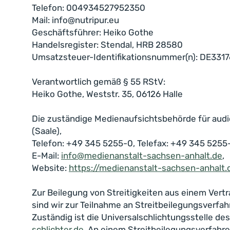
Telefon: 004934527952350
Mail: info@nutripur.eu
Geschäftsführer: Heiko Gothe
Handelsregister: Stendal, HRB 28580
Umsatzsteuer-Identifikationsnummer(n): DE331
Verantwortlich gemäß § 55 RStV:
Heiko Gothe, Weststr. 35, 06126 Halle
Die zuständige Medienaufsichtsbehörde für audio
(Saale),
Telefon: +49 345 5255-0, Telefax: +49 345 5255-
E-Mail:
info@medienanstalt-sachsen-anhalt.de
,
Website:
https://medienanstalt-sachsen-anhalt.
Zur Beilegung von Streitigkeiten aus einem Vertr
sind wir zur Teilnahme an Streitbeilegungsverfah
Zuständig ist die Universalschlichtungsstelle de
schlichter.de
. An einem Streitbeilegungsverfahre