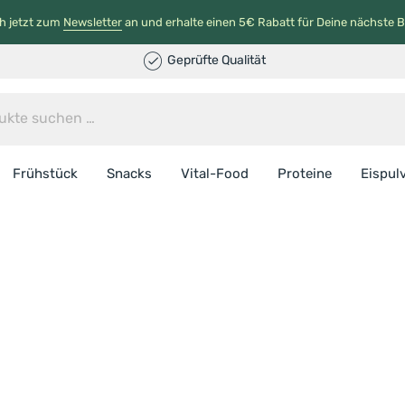
h jetzt zum
Newsletter
an und erhalte einen 5€ Rabatt für Deine nächste B
Geprüfte Qualität
Frühstück
Snacks
Vital-Food
Proteine
Eispul