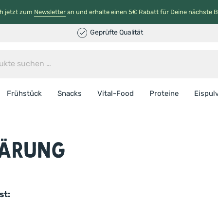
h jetzt zum
Newsletter
an und erhalte einen 5€ Rabatt für Deine nächste B
Geprüfte Qualität
Frühstück
Snacks
Vital-Food
Proteine
Eispul
lärung
st: