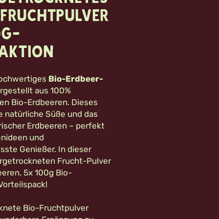
-Fruchtpulver
0g-
saktion
hochwertiges
Bio-Erdbeer-
ergestellt aus 100%
en Bio-Erdbeeren. Dieses
e natürliche Süße und das
rischer Erdbeeren – perfekt
enideen und
sste Genießer.
In dieser
ergetrockneten Frucht-Pulver
eren. 5x 100g Bio-
Vorteilspack!
knete Bio-Fruchtpulver