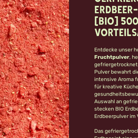
Erdbeer
(Bio) 50
Vorteil
Entdecke unser 
Fruchtpulver
, h
gefriergetrocknet
Pulver bewahrt di
intensive Aroma f
für kreative Küch
gesundheitsbewu
Auswahl an gefri
stecken BIO Erdbe
Erdbeerpulver im 
Das gefriergetroc