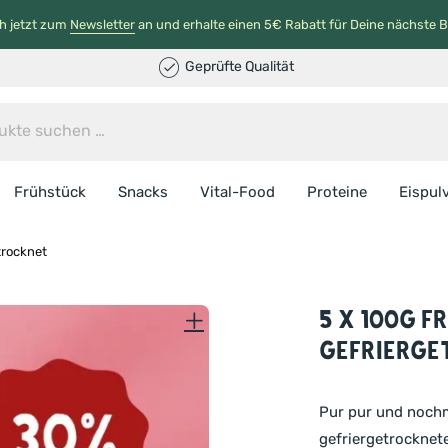
h jetzt zum
Newsletter
an und erhalte einen 5€ Rabatt für Deine nächste B
Geprüfte Qualität
Frühstück
Snacks
Vital-Food
Proteine
Eispul
trocknet
5 x 100g F
gefrierge
Pur pur und nochm
gefriergetrocknet