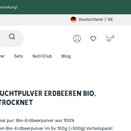
estellung!
Deutschland
|
DE
0
ver
Sets
NutriClub
Blog
ruchtpulver Erdbeeren BIO,
trocknet
al pur: Bio-Erdbeerpulver aus 100%
em Bio-Erdbeerpulver im 5x 100g (=500g) Vorteilspack!