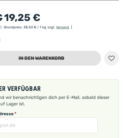
€
19,25
€
Grundpreis:
38,50
€
/ 1 kg
zzgl.
Versand
g
IN DEN WARENKORB
er verfügbar
nd wir benachrichtigen dich per E-Mail, sobald dieser
uf Lager ist.
Adresse
*