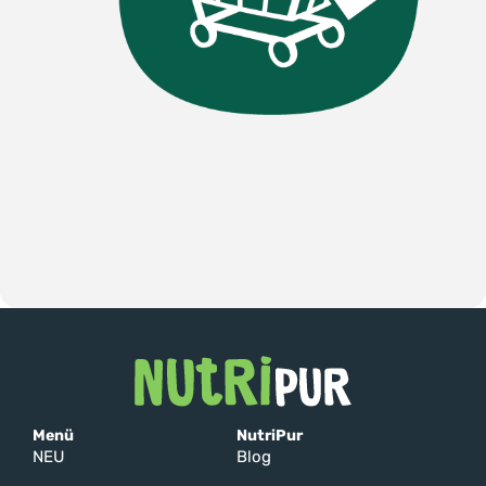
Menü
NutriPur
NEU
Blog