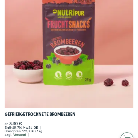
Gefriergetrocknete Brombeeren
3,30
€
ab
Enthält 7% MwSt. DE
Grundpreis:
132,00
€
/ 1 kg
zzgl.
Versand