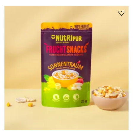
100 % Bio – 0 % Kompromisse
Nur hochwertigste Bio-Bananen, ohne Chemie
oder künstliche Zusätze – direkt aus der Natur, für
dich.
Reine Fruchtsüße – ganz ohne Zuckerzusatz
Bananen bringen von Natur aus eine angenehme
Süße mit. Wir lassen der Natur ihren Lauf – für
authentischen Geschmack ohne Schnickschnack.
Voller Energie – voller Vitamine
Reich an Kalium, Vitamin C, Magnesium und
Ballaststoffen – ideal für alle, die aktiv durchs
Leben gehen.
Immer frisch – nie überreif
Unsere Bananen bleiben gelb und aromatisch –
keine braunen Stellen, kein Zermatschen. Frischer