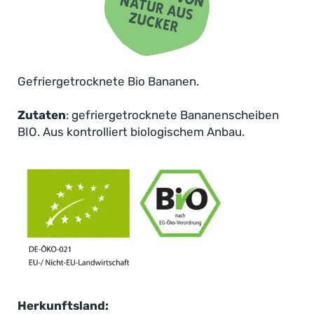
Gefriergetrocknete Bio Bananen.
Zutaten
: gefriergetrocknete Bananenscheiben
BIO. Aus kontrolliert biologischem Anbau.
Für alle, die natürlich genießen wollen:
unsere Bio-Bananen
Ganz gleich, ob du dir selbst etwas Gutes tun
willst oder auf der Suche nach einem
natürlichen
Fruchtsnack für die ganze Familie
bist – unsere
gefriergetrockneten Bio-Bananen sind ein echter
Herkunftsland:
Allrounder. Sie schmecken großen wie auch