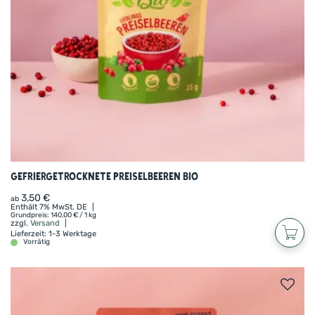
wie Erdbeere, Mango, Himbeere oder unsere
unschlagbare Mischung „Herbe Liebe“!
Gefriergetrocknete Preiselbeeren BIO
3,50
€
ab
Enthält 7% MwSt. DE
Grundpreis:
140,00
€
/ 1 kg
zzgl.
Versand
Lieferzeit: 1-3 Werktage
Vorrätig