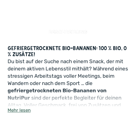
BESCHREIBUNG
Gefriergetrocknete Bio-Bananen: 100 % Bio, 0
% Zusätze!
Du bist auf der Suche nach einem Snack, der mit
deinem aktiven Lebensstil mithält? Während eines
stressigen Arbeitstags voller Meetings, beim
Wandern oder nach dem Sport … die
gefriergetrockneten Bio-Bananen von
NutriPur
sind der perfekte Begleiter für deinen
Alltag. Voller Geschmack, frei von Zusätzen und
Mehr lesen
100 % natürlich – so geht bewusster Genuss
heute!
Mit NutriPur wird Snacken zum echten Erlebnis!