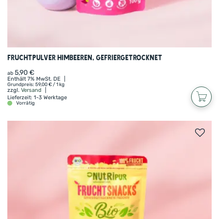
Fruchtpulver Himbeeren, gefriergetrocknet
5,90
€
ab
Enthält 7% MwSt. DE
Grundpreis:
59,00
€
/ 1 kg
zzgl.
Versand
Lieferzeit: 1-3 Werktage
Vorrätig