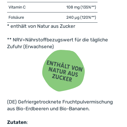
Vitamin C
108 mg (135%**)
Folsäure
240 µg (120%**)
* enthält von Natur aus Zucker
** NRV=Nährstoffbezugswert für die tägliche
Zufuhr (Erwachsene)
Dein täglicher Fruchtmoment – einfach,
lecker und natürlich
Die Kombination aus süß-fruchtiger Erdbeere und
mild-cremiger Banane ist ein absoluter Klassiker –
und nicht nur geschmacklich ein Dream-Team,
(DE) Gefriergetrocknete Fruchtpulvermischung
sondern auch voller wertvoller Vitamine,
aus Bio-Erdbeeren und Bio-Bananen.
Mineralstoffe und Ballaststoffe. Für unser Bio
Erdbeer-Bananen-Fruchtpulver verwenden wir
Zutaten
:
ausschließlich vollreife Bio-Früchte
, die durch