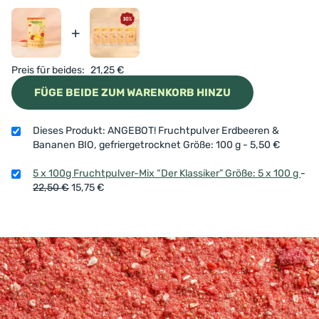
+
Preis für beides:
21,25
€
FÜGE BEIDE ZUM WARENKORB HINZU
Dieses Produkt: ANGEBOT! Fruchtpulver Erdbeeren &
Bananen BIO, gefriergetrocknet Größe: 100 g
-
5,50
€
5 x 100g Fruchtpulver-Mix “Der Klassiker” Größe: 5 x 100 g
-
22,50
€
15,75
€