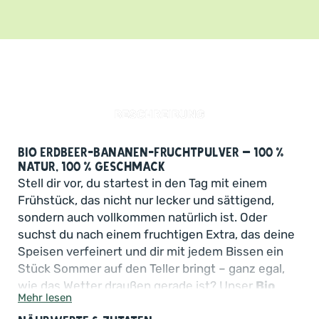
BESCHREIBUNG
Bio Erdbeer-Bananen-Fruchtpulver – 100 %
Natur, 100 % Geschmack
Stell dir vor, du startest in den Tag mit einem
Frühstück, das nicht nur lecker und sättigend,
sondern auch vollkommen natürlich ist. Oder
suchst du nach einem fruchtigen Extra, das deine
Speisen verfeinert und dir mit jedem Bissen ein
Stück Sommer auf den Teller bringt – ganz egal,
wie das Wetter draußen gerade ist? Unser
Bio
Mehr lesen
Erdbeer-Bananen-Fruchtpulver
ist genau das –