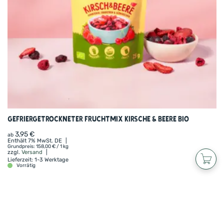
Gefriergetrockneter Fruchtmix Kirsche & Beere BIO
3,95
€
ab
Enthält 7% MwSt. DE
Grundpreis:
158,00
€
/ 1 kg
zzgl.
Versand
Lieferzeit: 1-3 Werktage
Vorrätig