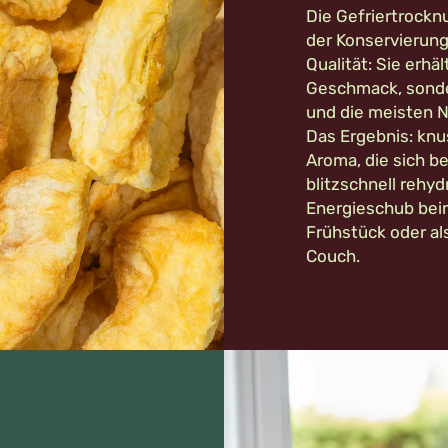
Die Gefriertrocknu
der Konservierung
Qualität: Sie erhäl
Geschmack, sonder
und die meisten N
Das Ergebnis: knu
Aroma, die sich be
blitzschnell rehyd
Energieschub beim
Frühstück oder als
Couch.