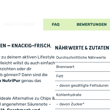
BESCHREIBUNG
FAQ
BEWERTUNGEN
en – knackig-frisch,
Nährwerte & Zutaten
 zu deinem aktiven Lifestyle
Durchschnittliche Nährwerte
leicht willst du auch einfach
Brennwert
rzichten oder dir
b gönnen? Dann sind die
Fett
n NutriPur
genau das
– davon gesättigte Fettsäuren
Kohlenhydrate
ideale Alternative zu Chips &
nd angenehmer Säurenote –
– davon Zucker*