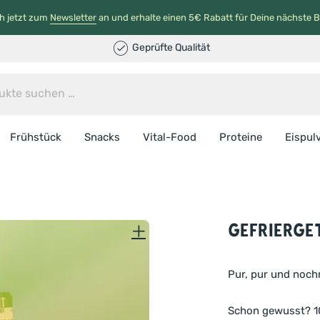
h jetzt zum
Newsletter
an und erhalte einen 5€ Rabatt für Deine nächste B
Geprüfte Qualität
Frühstück
Snacks
Vital-Food
Proteine
Eispul
Gefrierge
Pur, pur und noch
Schon gewusst? 10