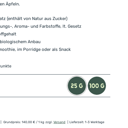
en Äpfeln.
tz (enthält von Natur aus Zucker)
ungs-, Aroma- und Farbstoffe, lt. Gesetz
ffgehalt
t biologischem Anbau
moothie, im Porridge oder als Snack
Punkte
Grundpreis:
140,00
€
/ 1 kg
zzgl.
Versand
Lieferzeit: 1-3 Werktage