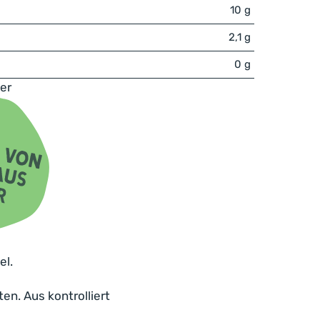
10 g
2,1 g
0 g
er
el.
en. Aus kontrolliert