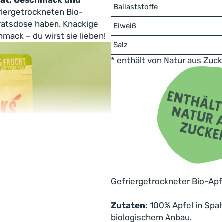
tät, Geschmack und
Ballaststoffe
riergetrockneten Bio-
rratsdose haben. Knackige
Eiweiß
hmack – du wirst sie lieben!
Salz
* enthält von Natur aus Zuck
Gefriergetrockneter Bio-Apf
Zutaten:
100% Apfel in Spalt
biologischem Anbau.