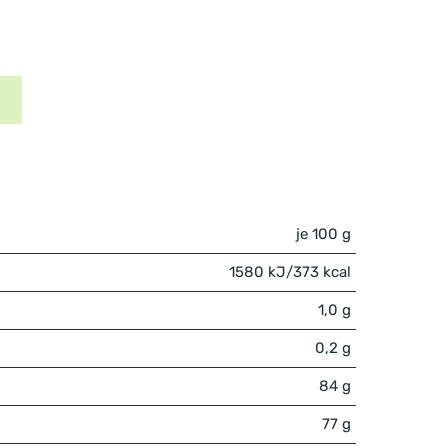
je 100 g
1580 kJ/373 kcal
1,0 g
0,2 g
84 g
77 g