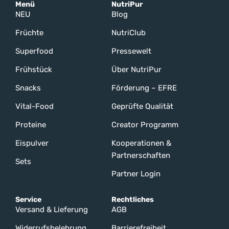
Menü
NutriPur
NEU
Blog
Früchte
NutriClub
Superfood
Pressewelt
Frühstück
Über NutriPur
Snacks
Förderung – EFRE
Vital-Food
Geprüfte Qualität
Proteine
Creator Programm
Eispulver
Kooperationen &
Partnerschaften
Sets
Partner Login
Service
Rechtliches
Versand & Lieferung
AGB
Widerrufsbelehrung
Barrierefreiheit