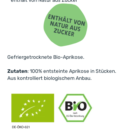
Gefriergetrocknete Bio-Aprikose.
Zutaten
: 100% entsteinte Aprikose in Stücken.
Aus kontrolliert biologischem Anbau.
Gefriergetrocknete Bio-Aprikosen – mild-
süß und herrlich aromatisch!
Aprikosen erinnern an warme Tage in der Sonne
und den Duft reifer Früchte – ein echtes
Wohlfühlerlebnis. Mit unserer gefriergetrockneten
Variante kannst du dieses Gefühl jederzeit erleben