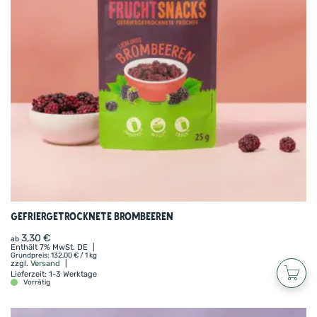
Läuft dir schon das Wasser im Mund zusammen?
Dann greif zu und erlebe den vollen Geschmack
sonnengereifter Aprikosen – ganz ohne Zusätze!
Auch unsere anderen gefriergetrockneten Bio-
Früchte warten schon darauf, von dir entdeckt zu
werden: Wie wäre es mit süßer Erdbeere, cremiger
Banane oder unserer beliebten Fruchtmischung
„Herbe Liebe“? Du hast die Qual der Wahl!
Gefriergetrocknete Brombeeren
3,30
€
ab
Enthält 7% MwSt. DE
Grundpreis:
132,00
€
/ 1 kg
zzgl.
Versand
Lieferzeit: 1-3 Werktage
Vorrätig