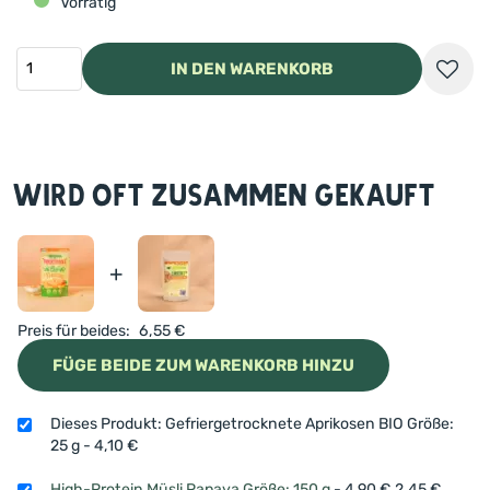
Vorrätig
IN DEN WARENKORB
Wird oft zusammen gekauft
+
Preis für beides:
6,55
€
FÜGE BEIDE ZUM WARENKORB HINZU
Dieses Produkt: Gefriergetrocknete Aprikosen BIO Größe:
25 g
-
4,10
€
High-Protein Müsli Papaya Größe: 150 g
-
4,90
€
2,45
€