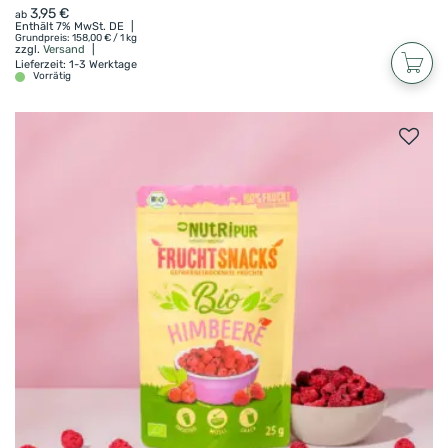
3,95
€
ab
deinen Lieblingssnack in Bio-Qualität!
Enthält 7% MwSt. DE
Grundpreis:
158,00
€
/ 1 kg
zzgl.
Versand
Lieferzeit: 1-3 Werktage
Vorrätig