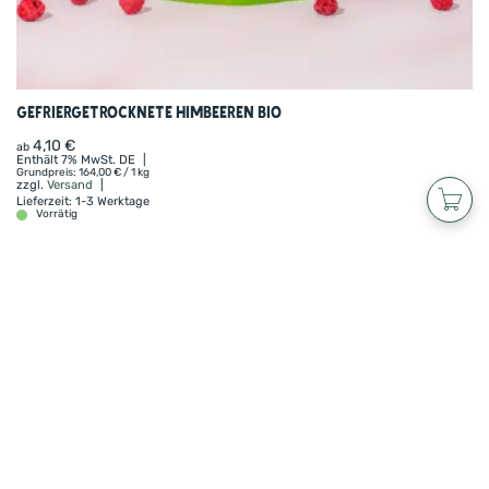
Gefriergetrocknete Himbeeren BIO
4,10
€
ab
Enthält 7% MwSt. DE
Grundpreis:
164,00
€
/ 1 kg
zzgl.
Versand
Lieferzeit: 1-3 Werktage
Vorrätig