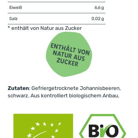
Eiweiß
6,6 g
Salz
0,02 g
* enthält von Natur aus Zucker
Zutaten
: Gefriergetrocknete Johannisbeeren,
schwarz. Aus kontrolliert biologischem Anbau.
Fruchtige Kraftpakete: NutriPur
gefriergetrocknete Bio-Johannisbeeren