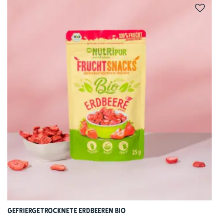
• … im Müsli, Shake oder Smoothie.
• … als Topping auf Bowls, Joghurt, Quark.
• … zum Verfeinern von Kuchen, Muffins, Energy
Balls.
… frisch aufgebrüht als fruchtiger Tee.
• … oder einfach pur – fruchtig, knusprig, gut.
Entdecke die Kraft der schwarzen
Johannisbeeren
!
Du möchtest dich bewusster ernähren und dabei
nicht auf Genuss verzichten? Dann probiere jetzt
unsere gefriergetrockneten schwarzen Bio-
Johannisbeeren – dein fruchtiger Superfood-
Snack für jeden Tag! Und auch die anderen Sorten
von NutriPur haben es in sich: Ob fruchtige
Himbeeren, sonnengereifte Erdbeeren oder
Gefriergetrocknete Erdbeeren BIO
unsere bunten Fruchtmischungen – entdecke