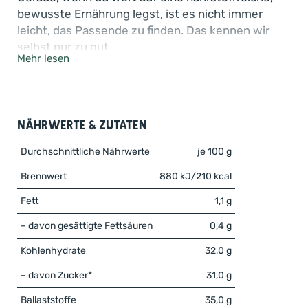
bewusste Ernährung legst, ist es nicht immer
leicht, das Passende zu finden. Das kennen wir
selbst nur zu gut.
Mehr lesen
Deshalb bieten wir dir mit unseren
gefriergetrockneten schwarzen Bio-
Johannisbeeren
ein echtes Superfood für deinen
Nährwerte & Zutaten
Alltag. Mit diesem puren Fruchtsnack bringst du
Abwechslung und wertvolle Nährstoffe in deinen
Durchschnittliche Nährwerte
je 100 g
Speiseplan – ganz ohne künstliche Zusätze. Ob als
Brennwert
880 kJ/210 kcal
crunchy Topping für dein Porridge, als fruchtige
Ergänzung im Joghurt oder einfach pur – unsere
Fett
1,1 g
gefriergetrockneten Bio-Johannisbeeren sind die
– davon gesättigte Fettsäuren
0,4 g
perfekte Wahl.
Kohlenhydrate
32,0 g
– davon Zucker*
31,0 g
Ballaststoffe
35,0 g