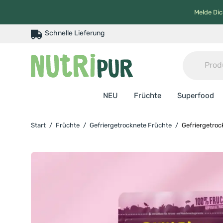
Melde Dic
Schnelle Lieferung
NEU
Früchte
Superfood
Start
/
Früchte
/
Gefriergetrocknete Früchte
/
Gefriergetro