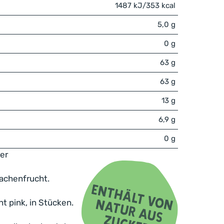
1487 kJ/353 kcal
5,0 g
0 g
63 g
63 g
13 g
6,9 g
0 g
er
achenfrucht.
t pink, in Stücken.