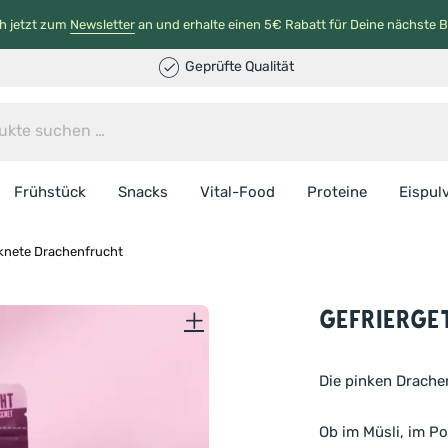
h jetzt zum
Newsletter
an und erhalte einen 5€ Rabatt für Deine nächste B
Geprüfte Qualität
Frühstück
Snacks
Vital-Food
Proteine
Eispul
cknete Drachenfrucht
Gefrierge
Die pinken Drachen
Ob im Müsli, im Po