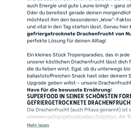
auch Energie und gute Laune bringt – ganz 
Oder du bereitest gerade deinen morgendlic
möchtest ihm den besonderen „Wow“-Faktor ve
und vital in den Tag starten lässt. Genau hie
gefriergetrocknete Drachenfrucht von N
perfekte Lösung für deinen Alltag!
Ein kleines Stück Tropenparadies, das in jede
unserer köstlichen Drachenfrucht lässt dich f
die du lieben wirst. Egal, ob du unterwegs bis
ballaststoffreichen Snack hast oder deinem 
Upgrade geben willst – unsere Drachenfruch
Have für die bewusste Ernährung
!
Superfood in seiner schönsten For
gefriergetrocknete Drachenfruch
Die Drachenfrucht (auch Pitaya genannt) ist 
unseren
gefriergetrockneten Früchten
. Als 
Smoothie-Bowl & Co., im Shake oder Müsli od
Mehr lesen
Backzutat – mit den knallpinken Früchten wir