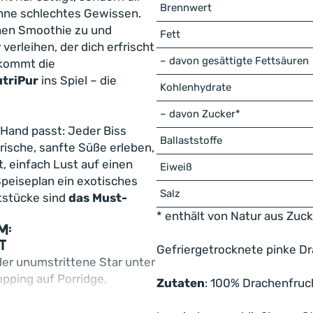
Brennwert
ohne schlechtes Gewissen.
hen Smoothie zu und
Fett
rleihen, der dich erfrischt
– davon gesättigte Fettsäuren
r kommt die
utriPur
ins Spiel – die
Kohlenhydrate
– davon Zucker*
 Hand passt: Jeder Biss
Ballaststoffe
rische, sanfte Süße erleben,
t, einfach Lust auf einen
Eiweiß
Speiseplan ein exotisches
Salz
tstücke sind
das Must-
* enthält von Natur aus Zuck
m:
t
Gefriergetrocknete pinke Dr
der unumstrittene Star unter
Topping auf Porridge,
Zutaten
: 100% Drachenfruch
er als farbenfrohe
d jede Mahlzeit