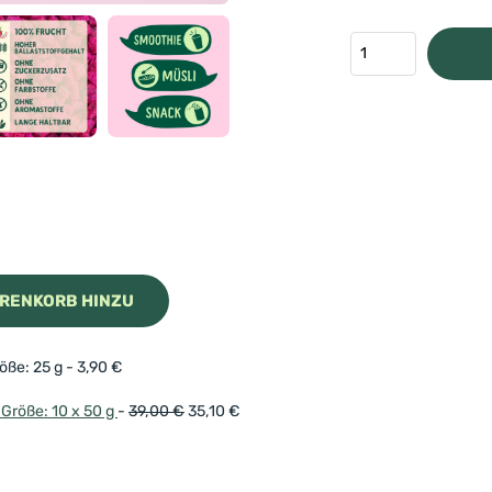
t
 WARENKORB HINZU
öße: 25 g
-
3,90
€
Größe: 10 x 50 g
-
39,00
€
35,10
€