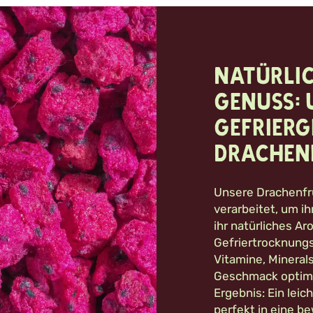
Natürlic
Genuss: 
gefrier
Drachen
Unsere Drachenfr
verarbeitet, um i
ihr natürliches A
Gefriertrocknungs
Vitamine, Mineral
Geschmack optimal
Ergebnis: Ein leic
perfekt in eine b