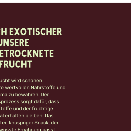
h exotischer
Unsere
getrocknete
frucht
ucht wird schonen
hre wertvollen Nährstoffe und
roma zu bewahren. Der
prozess sorgt dafür, dass
stoffe und der fruchtige
 erhalten bleiben. Das
hter, knuspriger Snack, der
ewusste Ernährung passt.