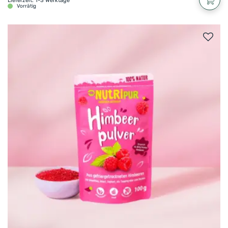
Lieferzeit: 1-3 Werktage
Vorrätig
oder einfach Lust auf etwas Süßes hast.
Und so holst du das Maximum an Köstlichkeit
aus unserer gefriergetrockneten Mango
heraus
Im Müsli oder Smoothie …
Als Topping auf Porridge, Overnight Oats,
Smoothie Bowls …
Zum Verfeinern von Kuchen, Bananenbrot,
Pancakes …
als besonderer Twist in exotischen Speisen, z. B.
Currys
Hol dir den exotischen Energiekick – knusprig,
fruchtig und ohne Reue!
Dir läuft schon das Wasser im Mund zusammen?
Dann probiere unsere gefriergetrocknete Mango
und freue dich auf snacktastischen Fruchtgenuss!
Und auch unsere weiteren gefriergetrockneten