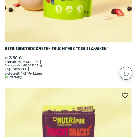
Gefriergetrockneter Fruchtmix “Der Klassiker”
3,50
€
ab
Enthält 7% MwSt. DE
Grundpreis:
140,00
€
/ 1 kg
zzgl.
Versand
Lieferzeit: 1-3 Werktage
Vorrätig