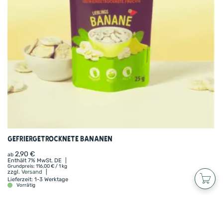
Gefriergetrocknete Bananen
2,90
€
ab
Enthält 7% MwSt. DE
Grundpreis:
116,00
€
/ 1 kg
zzgl.
Versand
Lieferzeit: 1-3 Werktage
Vorrätig