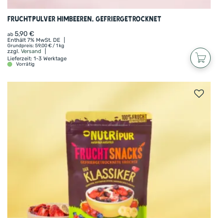
Früchte können sich sehen lassen – wie wäre es
Fruchtpulver Himbeeren, gefriergetrocknet
zum Beispiel mit Erdbeeren, Himbeeren oder – für
das komplette Geschmackserlebnis – unserer
5,90
€
ab
Enthält 7% MwSt. DE
Fruchtmischung „Klassiker“?
Grundpreis:
59,00
€
/ 1 kg
zzgl.
Versand
Lieferzeit: 1-3 Werktage
Vorrätig