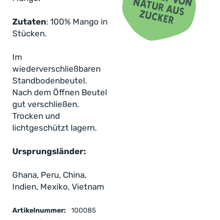
sorgfältig ausgesuchten Plantagen, wo sie unter
optimalen Bedingungen sonnenreifen und
Zutaten
: 100% Mango in
anschließend schonend gefriergetrocknet
Stücken.
werden. Die kleinen fruchtigen Snacks sind nicht
nur leicht und praktisch, sondern liefern auch
Im
Kalium, das zur Aufrechterhaltung eines normalen
wiederverschließbaren
Blutdrucks beiträgt, sowie Folat, das zur
Standbodenbeutel.
Verringerung von Müdigkeit beiträgt.
Nach dem Öffnen Beutel
gut verschließen.
Doch damit nicht genug: Unsere
Trocken und
gefriergetrocknete Mango liefert dir außerdem
lichtgeschützt lagern.
Ballaststoffe, die zu einer ausgewogenen
Ernährung beitragen. Hol dir jetzt deine Packung
Ursprungsländer:
und überzeug dich selbst!
Ghana, Peru, China,
Indien, Mexiko, Vietnam
Artikelnummer:
100085