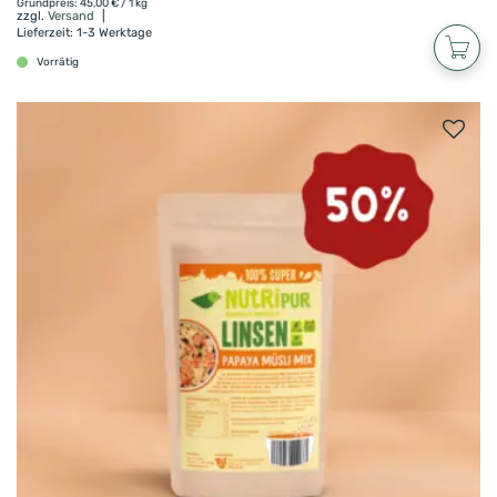
Grundpreis:
45,00
€
/ 1 kg
zzgl.
Versand
Lieferzeit: 1-3 Werktage
Natürliche Quelle für wichtige Nährstoffe
Vorrätig
Vitamin C, Kalium, Folsäure und Ballaststoffe in
jedem Bissen – für einen bewussten Snack, ganz
einfach und natürlich.
Knusprige Textur – Fruchtig und knusprig wie
Chips
Der Super-Crunch unserer gefriergetrockneten
Mangostücke macht sie zur perfekten Alternative
zu ungesundem Knabberzeug – knusprig, fruchtig
und fettarm.
Gefriergetrocknete Mango: tropischer
Genuss zum Dahinschmelzen
Erfrischend fruchtig, zuckersüß und einfach
köstlich – gefriergetrocknete Mango von NutriPur
ist der bewusste Genuss für alle Schleckermäuler