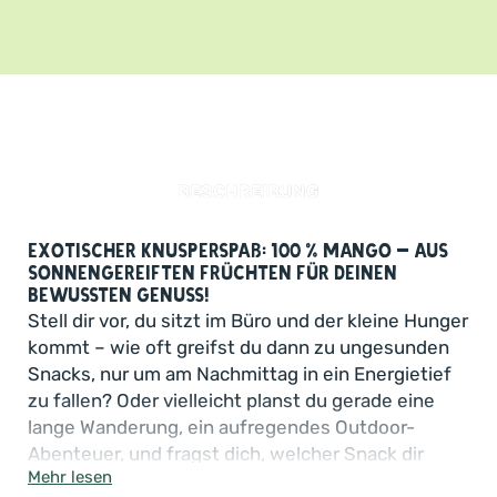
BESCHREIBUNG
Exotischer Knusperspaß: 100 % Mango – aus
sonnengereiften Früchten für deinen
bewussten Genuss!
Stell dir vor, du sitzt im Büro und der kleine Hunger
kommt – wie oft greifst du dann zu ungesunden
Snacks, nur um am Nachmittag in ein Energietief
zu fallen? Oder vielleicht planst du gerade eine
lange Wanderung, ein aufregendes Outdoor-
Abenteuer, und fragst dich, welcher Snack dir
Mehr lesen
Energie gibt, ohne zu beschweren? In diesen und