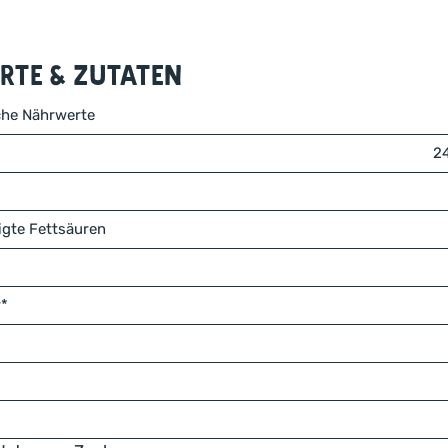
te & Zutaten
che Nährwerte
2
igte Fettsäuren
r*