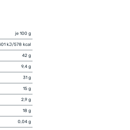
je 100 g
401 kJ/578 kcal
42 g
9,4 g
31 g
15 g
2,9 g
18 g
0,04 g