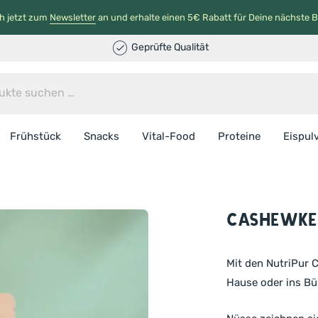
h jetzt zum
Newsletter
an und erhalte einen 5€ Rabatt für Deine nächste B
Geprüfte Qualität
Frühstück
Snacks
Vital-Food
Proteine
Eispul
Cashewker
Mit den NutriPur 
Hause oder ins Bü