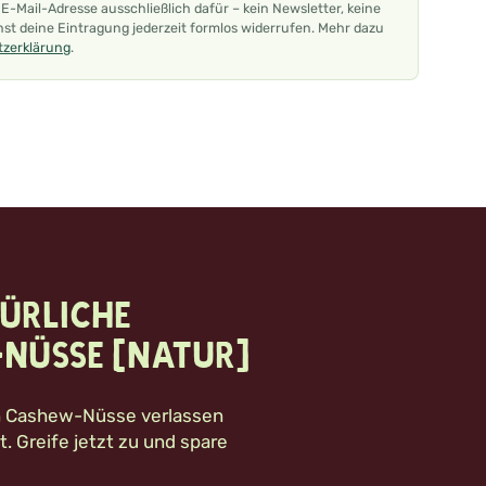
-Mail-Adresse ausschließlich dafür – kein Newsletter, keine
st deine Eintragung jederzeit formlos widerrufen. Mehr dazu
zerklärung
.
ürliche
Nüsse (natur)
n Cashew-Nüsse verlassen
. Greife jetzt zu und spare