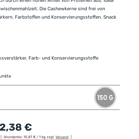
ch durch einen hohen Anteil von Proteinen aus. Ideal
 Zwischenmahlzeit. Die Cashewkerne sind frei von
kern, Farbstoffen und Konservierungsstoffen. Snack
verstärker, Farb- und Konservierungsstoffe
Punkte
2,38
€
Grundpreis:
15,87
€
/ 1 kg
zzgl.
Versand