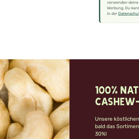
verwenden deine E
Werbung. Du kann
in der
Datenschut
100% nat
Cashew-
Unsere köstliche
bald das Sortiment
30%!