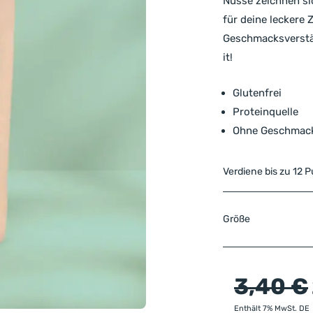
Nüsse zeichnen si
für deine leckere
Geschmacksverstär
it!
Glutenfrei
Proteinquelle
Ohne Geschmacks
Verdiene bis zu 12 
Größe
3,40
€
Enthält 7% MwSt. DE