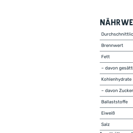
Nährwer
Durchschnittli
Brennwert
Fett
– davon gesätt
Kohlenhydrate
– davon Zucke
Ballaststoffe
Eiweiß
Salz