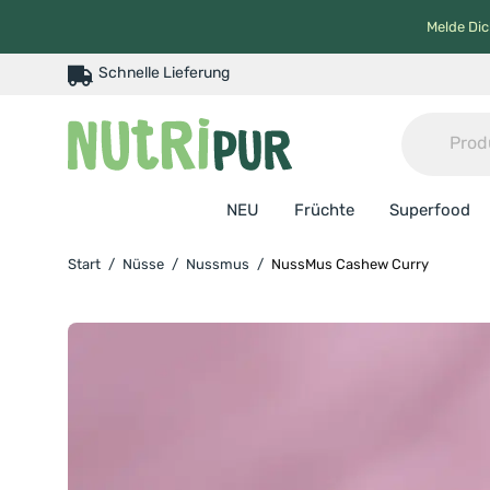
Melde Dic
Schnelle Lieferung
NEU
Früchte
Superfood
Start
/
Nüsse
/
Nussmus
/
NussMus Cashew Curry