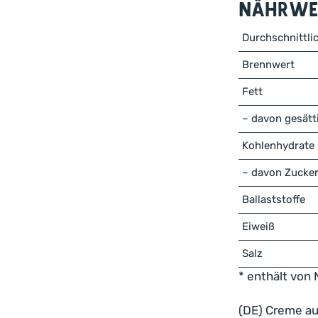
Nährwer
Durchschnittli
Brennwert
Fett
– davon gesätt
Kohlenhydrate
– davon Zucke
Ballaststoffe
Eiweiß
Salz
* enthält von 
(DE) Creme au