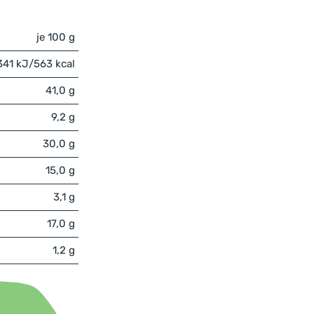
je 100 g
341 kJ/563 kcal
41,0 g
9,2 g
30,0 g
15,0 g
3,1 g
17,0 g
1,2 g