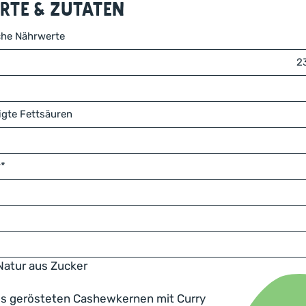
te & Zutaten
che Nährwerte
2
igte Fettsäuren
r*
Natur aus Zucker
s gerösteten Cashewkernen mit Curry