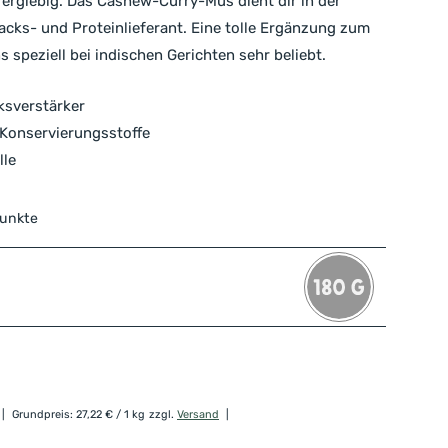
ergiebig. Das Cashew-Curry-Mus dient dir in der
cks- und Proteinlieferant. Eine tolle Ergänzung zum
 speziell bei indischen Gerichten sehr beliebt.
sverstärker
Konservierungsstoffe
lle
Punkte
Grundpreis:
27,22
€
/ 1 kg
zzgl.
Versand