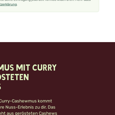
zerklärung
.
us mit Curry
östeten
s
r Curry-Cashewmus kommt
e Nuss-Erlebnis zu dir. Das
ht aus gerösteten Cashews