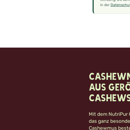
in der
Datenschut
Cashewm
aus ger
Cashew
Mit dem NutriPu
das ganz besonder
Cashewmus beste