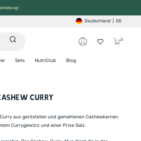
estellung!
Deutschland
|
DE
0
ver
Sets
NutriClub
Blog
Cashew Curry
urry aus gerösteten und gemahlenen Cashewkernen
chtem Currygewürz und einer Prise Salz.