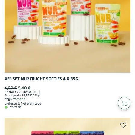
4er Set NUR Frucht Softies 4 x 35g
6,00
€
5,40
€
Enthält 7% MwSt. DE
Grundpreis:
38,57
€
/ 1 kg
zzgl.
Versand
Lieferzeit: 1-3 Werktage
Vorrätig