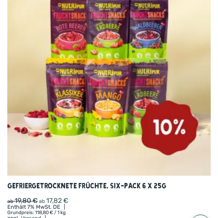
Gefriergetrocknete Früchte, Six-Pack 6 x 25g
19,80
€
17,82
€
ab
ab
Enthält 7% MwSt. DE
Grundpreis:
118,80
€
/ 1 kg