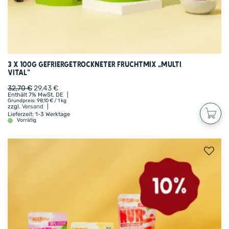
3 x 100g gefriergetrockneter Fruchtmix „Multi
Vital“
32,70
€
29,43
€
Enthält 7% MwSt. DE
Grundpreis:
98,10
€
/ 1 kg
zzgl.
Versand
Lieferzeit: 1-3 Werktage
Vorrätig