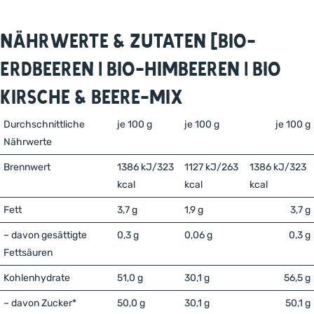
Nährwerte & Zutaten (Bio-
Erdbeeren | Bio-Himbeeren | Bio
Kirsche & Beere-Mix
Durchschnittliche
je 100 g
je 100 g
je 100 g
Nährwerte
Brennwert
1386 kJ/323
1127 kJ/263
1386 kJ/323
kcal
kcal
kcal
Fett
3,7 g
1,9 g
3,7 g
– davon gesättigte
0,3 g
0,06 g
0,3 g
Fettsäuren
Kohlenhydrate
51,0 g
30,1 g
56,5 g
– davon Zucker*
50,0 g
30,1 g
50,1 g