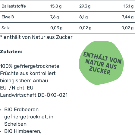
Ballaststoffe
15,0 g
29,3 g
15,1 g
Eiweiß
7,6 g
8,1 g
7,44 g
Salz
0,03 g
0,02 g
0,02 g
* enthält von Natur aus Zucker
Zutaten:
100% gefriergetrocknete
Früchte aus kontrolliert
biologischem Anbau.
EU-/Nicht-EU-
Landwirtschaft DE-ÖKO-021
BIO Erdbeeren
gefriergetrocknet, in
Scheiben
BIO Himbeeren,