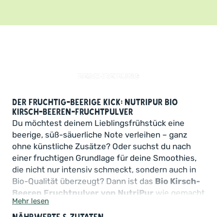
BESCHREIBUNG
Der fruchtig-beerige Kick: NutriPur Bio
Kirsch-Beeren-Fruchtpulver
Du möchtest deinem Lieblingsfrühstück eine
beerige, süß-säuerliche Note verleihen – ganz
ohne künstliche Zusätze? Oder suchst du nach
einer fruchtigen Grundlage für deine Smoothies,
die nicht nur intensiv schmeckt, sondern auch in
Bio-Qualität überzeugt? Dann ist das
Bio Kirsch-
Beeren Fruchtpulver von NutriPur
wie gemacht
Mehr lesen
für dich!