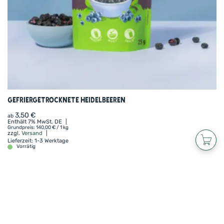
Gefriergetrocknete Heidelbeeren
3,50
€
ab
Enthält 7% MwSt. DE
Grundpreis:
140,00
€
/ 1 kg
zzgl.
Versand
Lieferzeit: 1-3 Werktage
Vorrätig