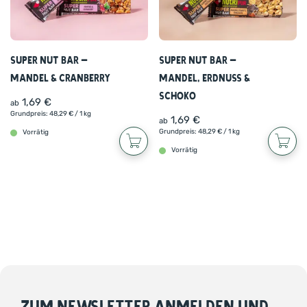
Super Nut Bar –
Super Nut Bar –
Mandel & Cranberry
Mandel, Erdnuss &
Schoko
1,69
€
ab
Grundpreis:
48,29
€
/ 1 kg
1,69
€
ab
Grundpreis:
48,29
€
/ 1 kg
Vorrätig
Vorrätig
ZUM NEWSLETTER ANMELDEN UND