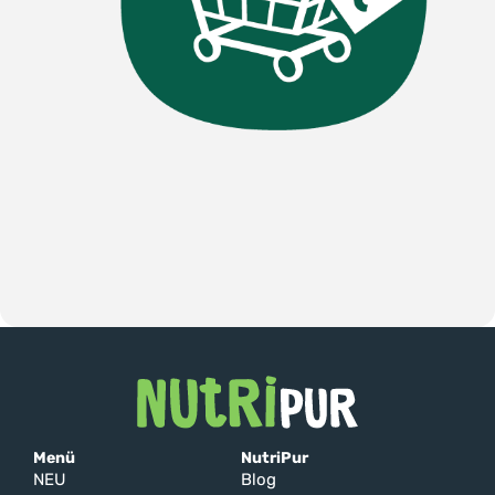
Menü
NutriPur
NEU
Blog