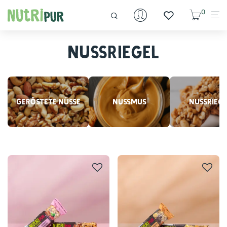
0
Nussriegel
Geröstete Nüsse
Nussmus
Nussrieg