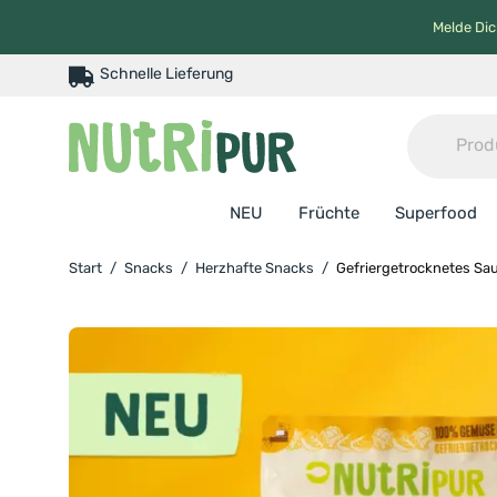
Melde Dic
Schnelle Lieferung
NEU
Früchte
Superfood
Start
/
Snacks
/
Herzhafte Snacks
/
Gefriergetrocknetes Sa