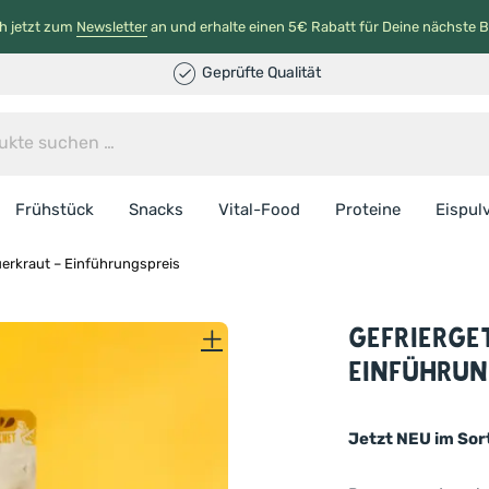
h jetzt zum
Newsletter
an und erhalte einen 5€ Rabatt für Deine nächste B
Geprüfte Qualität
Frühstück
Snacks
Vital-Food
Proteine
Eispul
uerkraut – Einführungspreis
Gefrierge
Einführun
Jetzt NEU im Sor