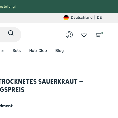
estellung!
Deutschland
|
DE
0
ver
Sets
NutriClub
Blog
trocknetes Sauerkraut –
gspreis
timent