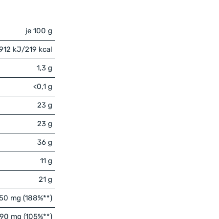
je 100 g
912 kJ/219 kcal
1,3 g
<0,1 g
23 g
23 g
36 g
11 g
21 g
50 mg (188%**)
90 mg (105%**)