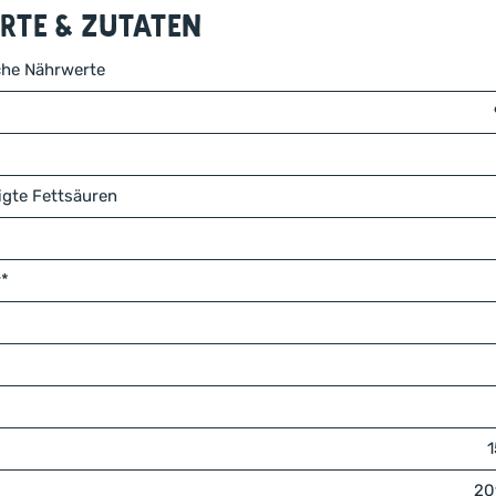
te & Zutaten
che Nährwerte
igte Fettsäuren
r*
1
20