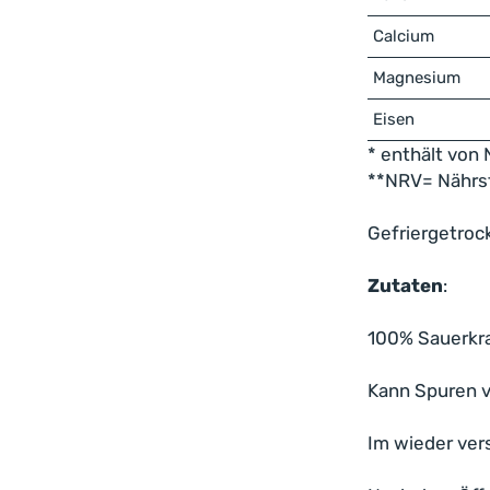
Calcium
Magnesium
Eisen
* enthält von 
**NRV= Nährst
Gefriergetroc
Zutaten
:
100% Sauerkra
Kann Spuren v
Im wieder ver