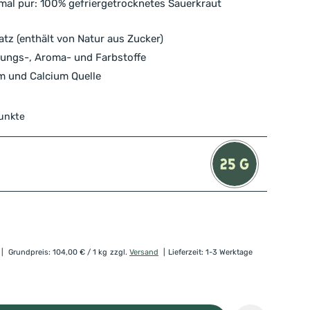
mal pur: 100% gefriergetrocknetes Sauerkraut
tz (enthält von Natur aus Zucker)
ungs-, Aroma- und Farbstoffe
um und Calcium Quelle
Punkte
Grundpreis:
104,00
€
/ 1 kg
zzgl.
Versand
Lieferzeit: 1-3 Werktage