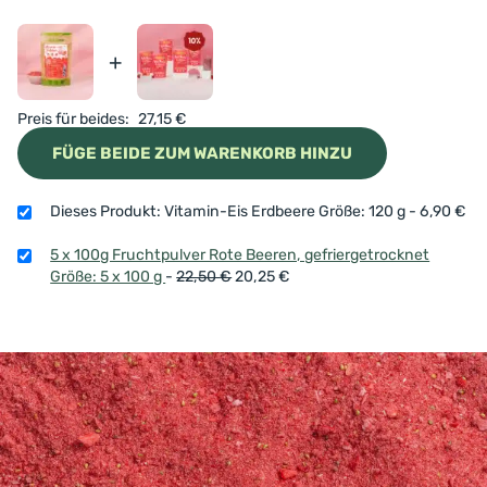
+
Preis für beides:
27,15
€
FÜGE BEIDE ZUM WARENKORB HINZU
Dieses Produkt: Vitamin-Eis Erdbeere Größe: 120 g
-
6,90
€
5 x 100g Fruchtpulver Rote Beeren, gefriergetrocknet
Größe: 5 x 100 g
-
22,50
€
20,25
€