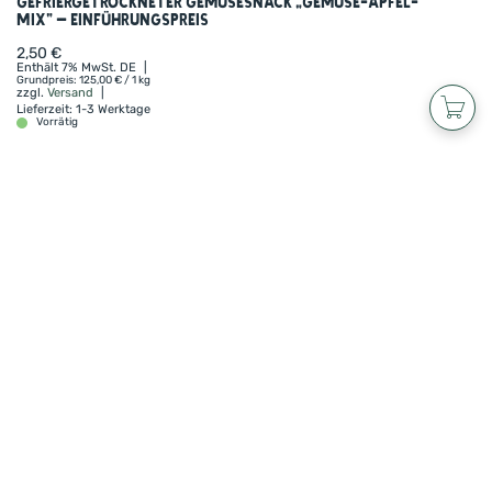
Gefriergetrockneter Gemüsesnack „Gemüse-Apfel-
Mix“ – Einführungspreis
2,50
€
Enthält 7% MwSt. DE
Grundpreis:
125,00
€
/ 1 kg
zzgl.
Versand
Lieferzeit: 1-3 Werktage
Vorrätig