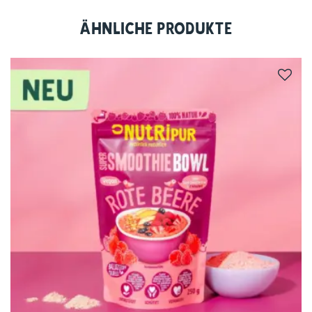
deiner eigenen Küche – ganz ohne Aufwand, dafür
mit maximalem Geschmack!
Ähnliche Produkte
Jetzt entdecken und loslöffeln!
Warum auf zuckriges Eis aus dem Handel
zurückgreifen, wenn du deine gesunde
Eiskreation ganz einfach selber machen kannst –
mit natürlichen Zutaten, flexibler Zubereitung und
himmlischem Ergebnis?