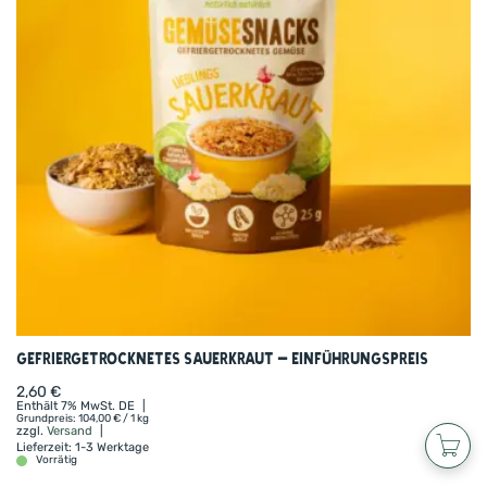
Gefriergetrocknetes Sauerkraut – Einführungspreis
2,60
€
Enthält 7% MwSt. DE
Grundpreis:
104,00
€
/ 1 kg
zzgl.
Versand
Lieferzeit: 1-3 Werktage
Vorrätig