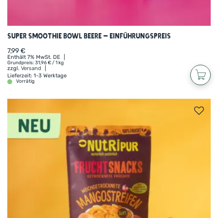
Super Smoothie Bowl Beere – Einführungspreis
7,99
€
Enthält 7% MwSt. DE
Grundpreis:
31,96
€
/ 1 kg
zzgl.
Versand
Lieferzeit: 1-3 Werktage
Vorrätig