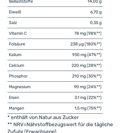
58 % aus gefriergetrocknetem Erdbeerpulver
Ballaststoffe
14,00 g
und bringt Sommer pur auf deinen Löffel –
reich
Eiweiß
6,70 g
an Ballaststoffen, Vitamin C, Folsäure und
Mangan
.
Salz
0,35 g
Vitamin C und Folat tragen zu einer normalen
Vitamin C
78 mg (98%**)
Funktion des Immunsystems bei. Mangan trägt
dazu bei, die Zellen vor oxidativem Stress zu
Folsäure
238 µg (180%**)
schützen.
Kalium
930 mg (47%**)
Calcium
220 mg (28%**)
Phosphor
210 mg (30%**)
Magnesium
90 mg (24%**)
Eisen
3,1 mg (22%**)
Mangan
1,5 mg (75%**)
* enthält von Natur aus Zucker
** NRV=Nährstoffbezugswert für die tägliche
Zufuhr (Erwachsene)