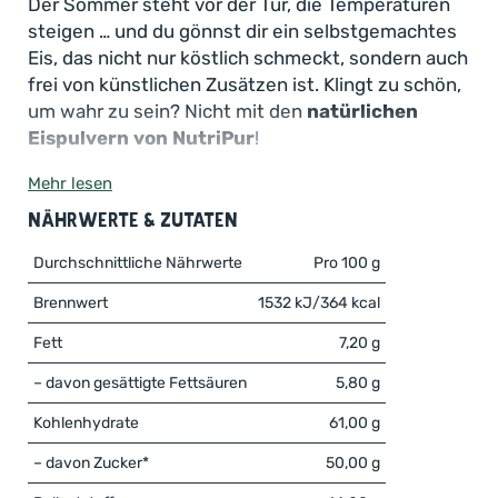
Der Sommer steht vor der Tür, die Temperaturen
steigen … und du gönnst dir ein selbstgemachtes
Eis, das nicht nur köstlich schmeckt, sondern auch
frei von künstlichen Zusätzen ist. Klingt zu schön,
um wahr zu sein? Nicht mit den
natürlichen
Eispulvern von NutriPur
!
Mehr lesen
Unsere Eismischungen machen es dir ganz leicht,
im Handumdrehen natürliche, nährstoffreiche
Nährwerte & Zutaten
Eisvariationen zu zaubern
– ganz nach deinem
Durchschnittliche Nährwerte
Pro 100 g
Geschmack und komplett ohne schlechtes
Gewissen.
Brennwert
1532 kJ/364 kcal
Wenige Zutaten, voller Geschmack – das
macht unser Eispulver so einzigartig!
Fett
7,20 g
Im Gegensatz zu herkömmlichem Industrie-Eis,
– davon gesättigte Fettsäuren
5,80 g
setzen wir auf das, was wirklich zählt:
100 %
natürliche Zutaten
– ohne Kompromisse.
Kohlenhydrate
61,00 g
– davon Zucker*
50,00 g
Eispulver Erdbeere
: Der Klassiker. Besteht zu